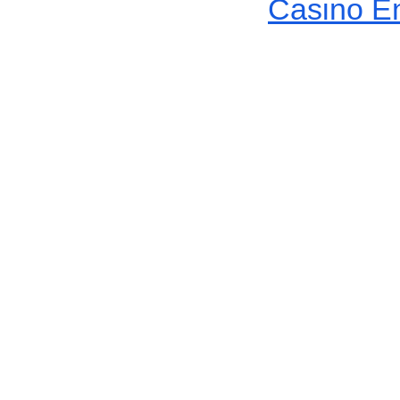
Casino En