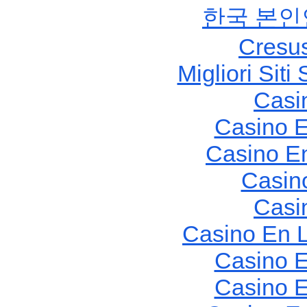
한국 본인
Cresus
Migliori Sit
Casi
Casino E
Casino En
Casin
Casi
Casino En L
Casino E
Casino E