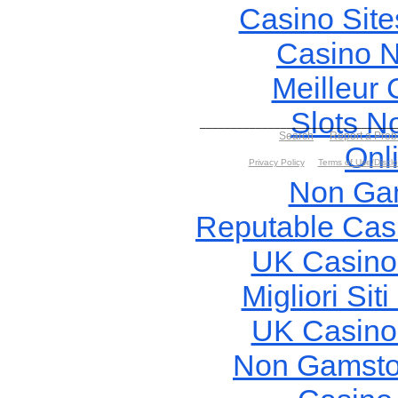
Casino Sit
Casino 
Meilleur 
Slots N
_______________________________
Search
Report a Prob
Onl
Privacy Policy
Terms of Use
/Discl
Non Ga
Reputable Cas
UK Casino
Migliori Si
UK Casino
Non Gamsto