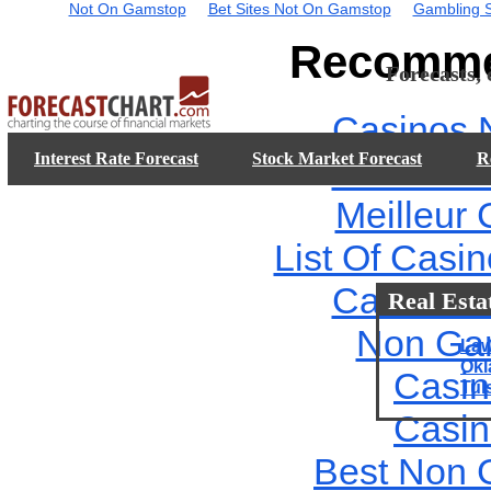
Not On Gamstop
Bet Sites Not On Gamstop
Gambling S
Recomme
Forecasts, 
Casinos 
Interest Rate
Forecast
Stock M
arket
Forecast
R
Casinos 
Meilleur 
List Of Casi
Casinos 
Real Esta
Non Ga
Law
Okl
Casi
Tul
Casi
Best Non 