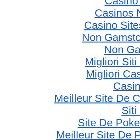
Casino
Casinos 
Casino Sit
Non Gamsto
Non Ga
Migliori Si
Migliori Cas
Casin
Meilleur Site De 
Sit
Site De Poke
Meilleur Site De P