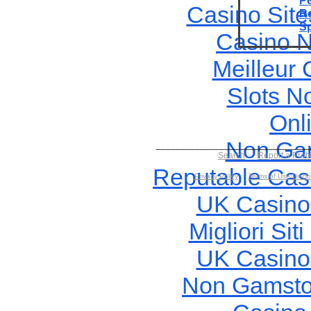
Pe
Casino Sit
Ro
Sp
Casino 
Meilleur 
Slots N
Onl
Non Ga
_______________________________
Search
Report a Prob
Reputable Cas
Privacy Policy
Terms of Use
/Discl
UK Casino
Migliori Si
UK Casino
Non Gamsto